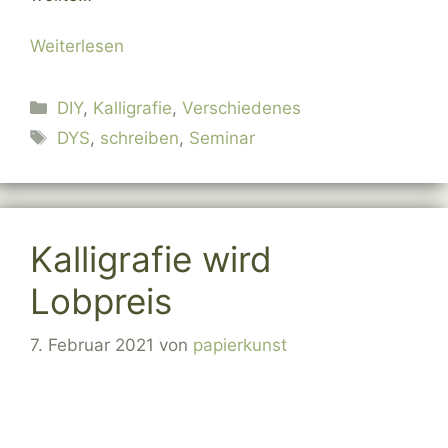
Weiterlesen
Kategorien
DIY
,
Kalligrafie
,
Verschiedenes
Schlagwörter
DYS
,
schreiben
,
Seminar
Kalligrafie wird
Lobpreis
7. Februar 2021
von
papierkunst