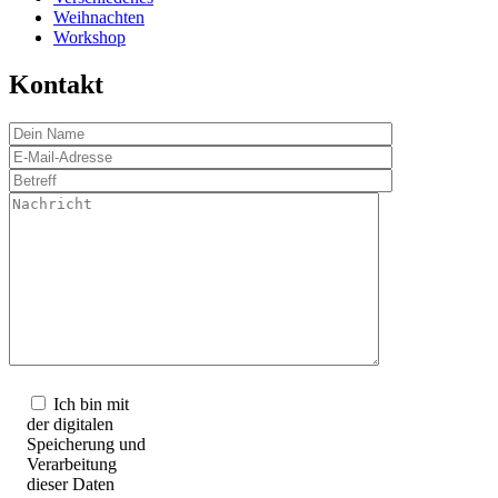
Weihnachten
Workshop
Kontakt
Hier
kann
Ich bin mit
deine
der digitalen
Nachricht
Speicherung und
stehen.
Verarbeitung
dieser Daten