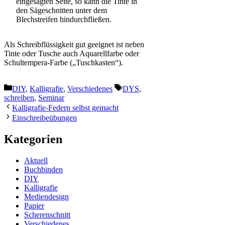
eingesägten Seite, so kann die Tinte in
den Sägeschnitten unter dem
Blechstreifen hindurchfließen.
Als Schreibflüssigkeit gut geeignet ist neben
Tinte oder Tusche auch Aquarellfarbe oder
Schultempera-Farbe („Tuschkasten“).
Kategorien
Schlagwörter
DIY
,
Kalligrafie
,
Verschiedenes
DYS
,
schreiben
,
Seminar
Kalligrafie-Federn selbst gemacht
Einschreibeübungen
Kategorien
Aktuell
Buchbinden
DIY
Kalligrafie
Mediendesign
Papier
Scherenschnitt
Verschiedenes