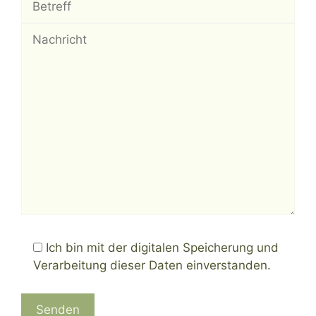
H
i
Ich bin mit der digitalen Speicherung und
e
Verarbeitung dieser Daten einverstanden.
r
H
k
i