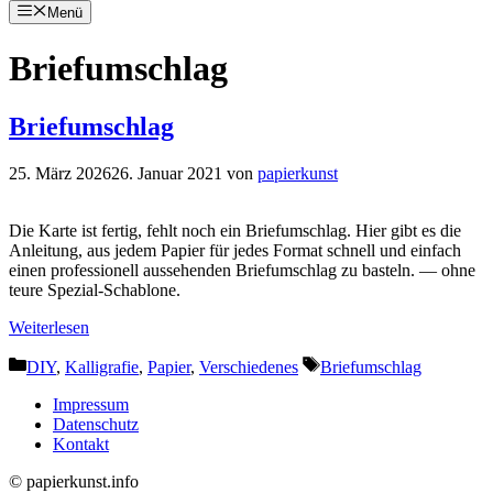
Menü
Zum
Inhalt
Briefumschlag
springen
Briefumschlag
25. März 2026
26. Januar 2021
von
papierkunst
Die Karte ist fertig, fehlt noch ein Briefumschlag. Hier gibt es die
Anleitung, aus jedem Papier für jedes Format schnell und einfach
einen professionell aussehenden Briefumschlag zu basteln. — ohne
teure Spezial-Schablone.
Weiterlesen
Kategorien
Schlagwörter
DIY
,
Kalligrafie
,
Papier
,
Verschiedenes
Briefumschlag
Impressum
Datenschutz
Kontakt
© papierkunst.info