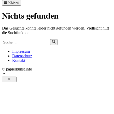
Menü
Zum
Inhalt
Nichts gefunden
springen
Das Gesuchte konnte leider nicht gefunden werden. Vielleicht hilft
die Suchfunktion.
Suchen
nach:
Impressum
Datenschutz
Kontakt
© papierkunst.info
Schließen