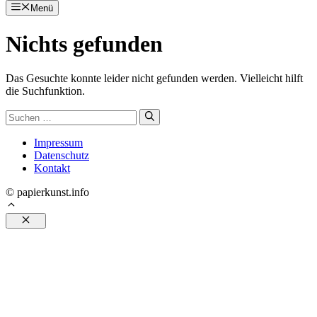
Menü
Zum
Inhalt
Nichts gefunden
springen
Das Gesuchte konnte leider nicht gefunden werden. Vielleicht hilft
die Suchfunktion.
Suchen
nach:
Impressum
Datenschutz
Kontakt
© papierkunst.info
Schließen